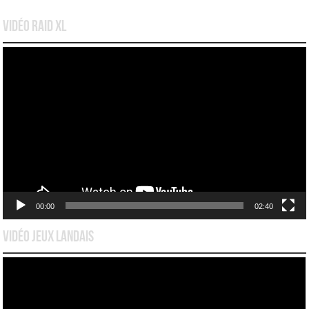
Vidéo Raid XL
Lecteur
vidéo
00:00
02:40
Vidéo Jeux Landais