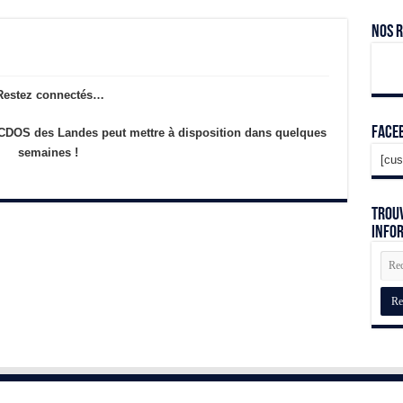
Nos 
Restez connectés…
Face
e CDOS des Landes peut mettre à disposition dans quelques
semaines !
[cus
Trouv
info