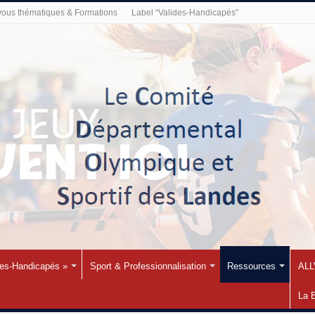
ous thématiques & Formations
Label “Valides-Handicapés”
des-Handicapés »
Sport & Professionnalisation
Ressources
ALL
La 