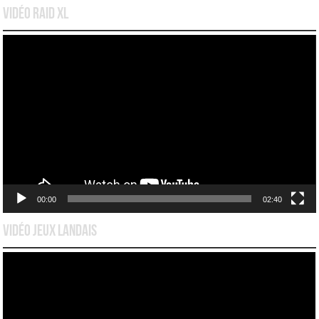
Vidéo Raid XL
Lecteur
vidéo
00:00
02:40
Vidéo Jeux Landais