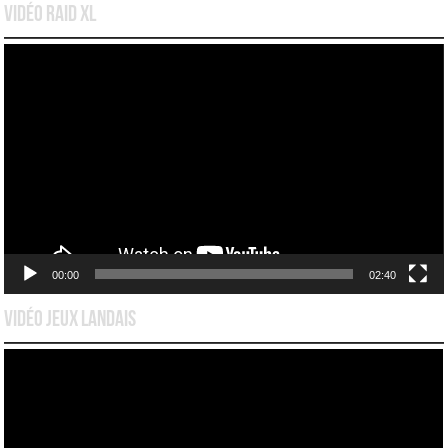
Vidéo Raid XL
Lecteur
vidéo
00:00
02:40
Vidéo Jeux Landais