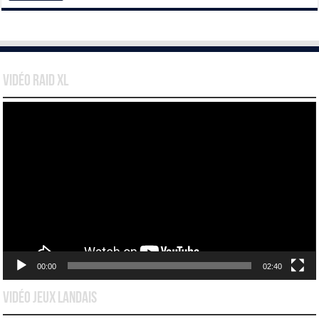
Vidéo Raid XL
Lecteur
vidéo
00:00
02:40
Vidéo Jeux Landais