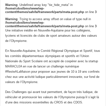
Warning
: Undefined array key "tie_hide_meta" in
/home/cdoslbmo/www/wp-
content/themes/sahifa/framework/parts/meta-post.php
on line
3
Warning
: Trying to access array offset on value of type null in
/home/cdoslbmo/www/wp-
content/themes/sahifa/framework/parts/meta-post.php
on line
3
Une initiative inédite en Nouvelle-Aquitaine pour les collégiens,
lycéens et licenciés de clubs de sport amateurs autour des valeurs
de l’Olympisme.
En Nouvelle-Aquitaine, le Comité Régional Olympique et Sportif, tous
les comités départementaux olympiques et sportifs et l’Union
Nationale du Sport Scolaire ont accepté de coopérer avec la startup
MARACUJA en vue de lancer un challenge numérique
#ResteALaMaison pour proposer aux jeunes de 10 à 19 ans confinés
chez eux une activité ludique particulièrement innovante, sur fond de
valeurs de l’Olympisme.
Des Challenges qui avant tout permettent, de façon très ludique, de
véhiculer et promouvoir les valeurs de l’Olympisme puisqu’il s’agit là
d’une des missions essentielles du CROS et des CDOS.