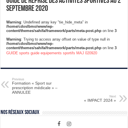
Guide de reprise des activités sportives au 2
septembre 2020
Warning
: Undefined array key "tie_hide_meta" in
/home/cdoslbmo/www/wp-
content/themes/sahifa/framework/parts/meta-post.php
on line
3
Warning
: Trying to access array offset on value of type null in
/home/cdoslbmo/www/wp-
content/themes/sahifa/framework/parts/meta-post.php
on line
3
GUIDE sports guide equipements sportifs MAJ 020920
Previous
Formation « Sport sur
prescription médicale » –
ANNULEE
Next
« IMPACT 2024 »
Nos Réseaux Sociaux