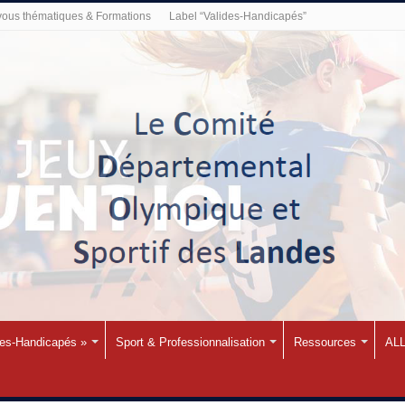
ous thématiques & Formations
Label “Valides-Handicapés”
des-Handicapés »
Sport & Professionnalisation
Ressources
ALL