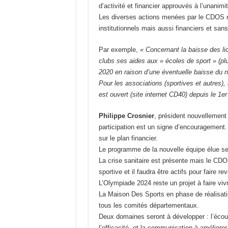
d’activité et financier approuvés à l’unanimit
Les diverses actions menées par le CDOS ma
institutionnels mais aussi financiers et san
Par exemple,
« Concernant la baisse des li
clubs ses aides aux « écoles de sport » (pl
2020 en raison d’une éventuelle baisse du 
Pour les associations (sportives et autres),
est ouvert (site internet CD40) depuis le 1er 
Philippe Crosnier
, président nouvellement
participation est un signe d’encouragement. I
sur le plan financier.
Le programme de la nouvelle équipe élue ser
La crise sanitaire est présente mais le CDOS
sportive et il faudra être actifs pour faire rev
L’Olympiade 2024 reste un projet à faire vivr
La Maison Des Sports en phase de réalisatio
tous les comités départementaux.
Deux domaines seront à développer : l’écou
l’efficacité, et la communication à améliorer 