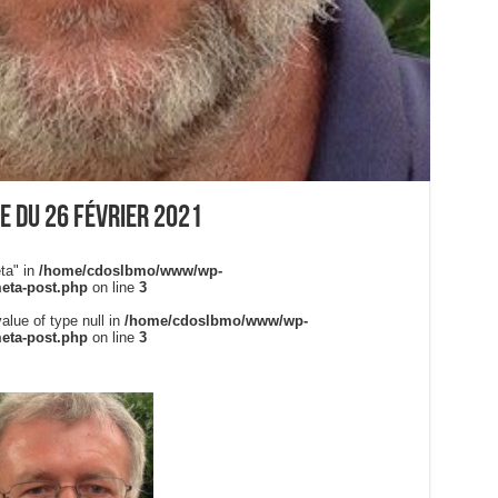
e du 26 février 2021
ta" in
/home/cdoslbmo/www/wp-
meta-post.php
on line
3
alue of type null in
/home/cdoslbmo/www/wp-
meta-post.php
on line
3