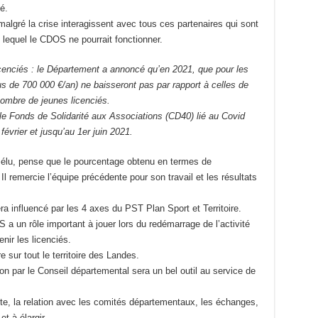
é.
lgré la crise interagissent avec tous ces partenaires qui sont
s lequel le CDOS ne pourrait fonctionner.
cenciés : le Département a annoncé qu’en 2021, que pour les
us de 700 000 €/an) ne baisseront pas par rapport à celles de
nombre de jeunes licenciés.
 le Fonds de Solidarité aux Associations (CD40) lié au Covid
février et jusqu’au 1er juin 2021.
 élu, pense que le pourcentage obtenu en termes de
l remercie l’équipe précédente pour son travail et les résultats
a influencé par les 4 axes du PST Plan Sport et Territoire.
 a un rôle important à jouer lors du redémarrage de l’activité
enir les licenciés.
e sur tout le territoire des Landes.
n par le Conseil départemental sera un bel outil au service de
te, la relation avec les comités départementaux, les échanges,
et à élargir.