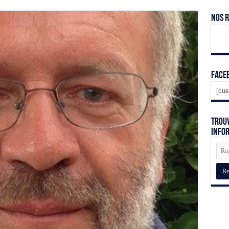
Nos 
Face
[cus
Trouv
info