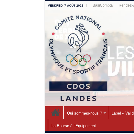
BasiCompta
Rendez-v
VENDREDI 7 AOÛT 2026
Qui sommes-nous ?
Label « Vali
La Bourse à l’Equipement