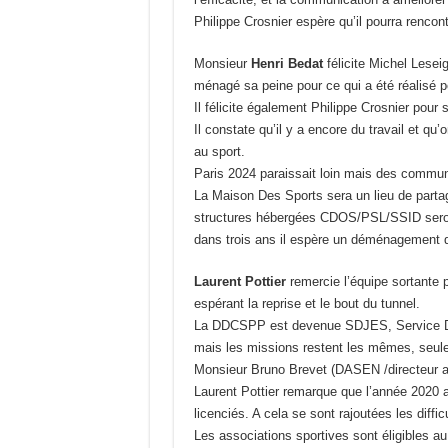
Philippe Crosnier espère qu’il pourra rencon
Monsieur
Henri Bedat
félicite Michel Leseig
ménagé sa peine pour ce qui a été réalisé 
Il félicite également Philippe Crosnier pour s
Il constate qu’il y a encore du travail et qu
au sport.
Paris 2024 paraissait loin mais des commune
La Maison Des Sports sera un lieu de partag
structures hébergées CDOS/PSL/SSID seron
dans trois ans il espère un déménagement qu
Laurent Pottier
remercie l’équipe sortante p
espérant la reprise et le bout du tunnel.
La DDCSPP est devenue SDJES, Service Dép
mais les missions restent les mêmes, seule 
Monsieur Bruno Brevet (DASEN /directeur a
Laurent Pottier remarque que l’année 2020 a ét
licenciés. A cela se sont rajoutées les diffi
Les associations sportives sont éligibles au 