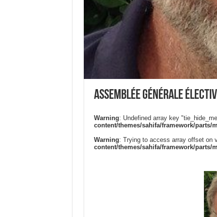
Assemblée Générale électiv
Warning
: Undefined array key "tie_hide_me
content/themes/sahifa/framework/parts/
Warning
: Trying to access array offset on v
content/themes/sahifa/framework/parts/