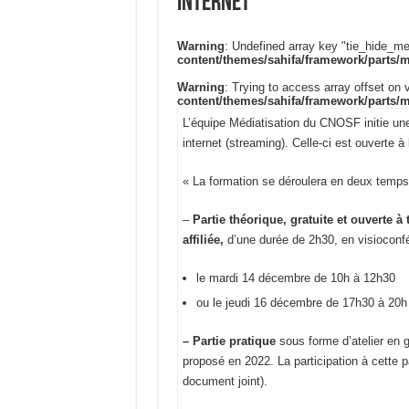
internet
Warning
: Undefined array key "tie_hide_me
content/themes/sahifa/framework/parts/
Warning
: Trying to access array offset on v
content/themes/sahifa/framework/parts/
L’équipe Médiatisation du CNOSF initie une 
internet (streaming). Celle-ci est ouverte 
« La formation se déroulera en deux temps
–
Partie théorique, gratuite et ouverte à
affiliée,
d’une durée de 2h30, en visioconfé
le mardi 14 décembre de 10h à 12h30
ou le jeudi 16 décembre de 17h30 à 20h
– Partie pratique
sous forme d’atelier en 
proposé en 2022. La participation à cette p
document joint).