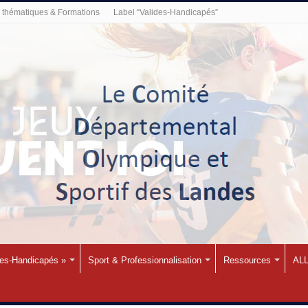
thématiques & Formations
Label “Valides-Handicapés”
des-Handicapés »
Sport & Professionnalisation
Ressources
ALL