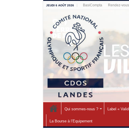
BasiCompta
Rendez-vous 
JEUDI 6 AOÛT 2026
Qui sommes-nous ?
Label « Vali
La Bourse à l’Equipement