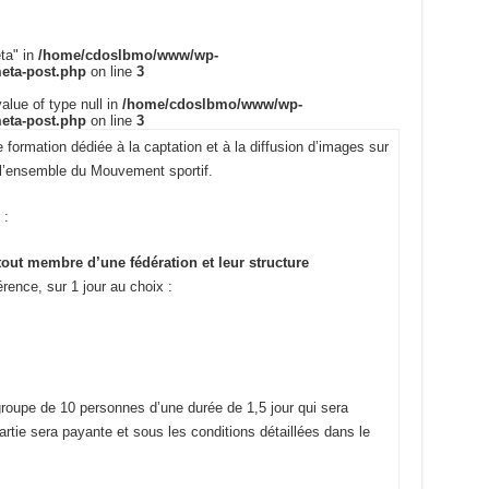
ta" in
/home/cdoslbmo/www/wp-
meta-post.php
on line
3
alue of type null in
/home/cdoslbmo/www/wp-
meta-post.php
on line
3
formation dédiée à la captation et à la diffusion d’images sur
à l’ensemble du Mouvement sportif.
 :
 tout membre d’une fédération et leur structure
rence, sur 1 jour au choix :
groupe de 10 personnes d’une durée de 1,5 jour qui sera
artie sera payante et sous les conditions détaillées dans le