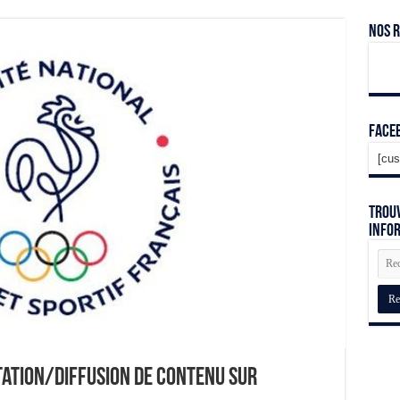
Nos 
Face
[cus
Trouv
info
tation/diffusion de contenu sur