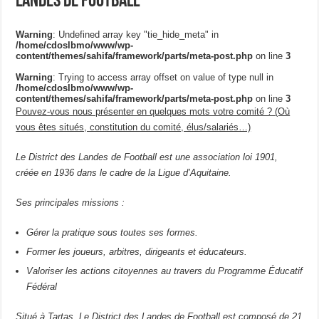
Landes de Football
Warning
: Undefined array key "tie_hide_meta" in
/home/cdoslbmo/www/wp-
content/themes/sahifa/framework/parts/meta-post.php
on line
3
Warning
: Trying to access array offset on value of type null in
/home/cdoslbmo/www/wp-
content/themes/sahifa/framework/parts/meta-post.php
on line
3
Pouvez-vous nous présenter en quelques mots votre comité ? (Où
vous êtes situés, constitution du comité, élus/salariés…)
Le District des Landes de Football est une association loi 1901,
créée en 1936 dans le cadre de la Ligue d’Aquitaine.
Ses principales missions :
Gérer la pratique sous toutes ses formes.
Former les joueurs, arbitres, dirigeants et éducateurs.
Valoriser les actions citoyennes au travers du Programme Éducatif
Fédéral
Situé à Tartas, Le District des Landes de Football est composé de 21