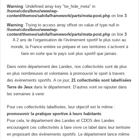
Warning
: Undefined array key "tie_hide_meta" in
/home/cdoslbmo/www/wp-
content/themes/sahifa/framework/parts/meta-post.php
on line
3
Warning
: Trying to access array offset on value of type null in
/home/cdoslbmo/www/wp-
content/themes/sahifa/framework/parts/meta-post.php
on line
3
A 2 ans de l’organisation de l’évènement sportif le plus suivi au
monde, la France entière se prépare et ses territoires s’activent à
faire en sorte que le pays soit plus sportif que jamais.
Dans notre département des Landes, nos collectivités sont de plus
en plus nombreuses et volontaires à promouvoir le sport à travers
des évènements sportifs. A ce jour,
21 collectivités sont labellisées
Terre de Jeux
dans le département. D’autres vont se rajouter dans
les semaines à venir.
Pour ces collectivités labellisées, leur objectif est le même :
promouvoir la pratique sportive à leurs habitants
.
Pour cela, le département des Landes et CDOS des Landes
encouragent ces collectivités à faire vivre ce label dans leur territoire
en proposant des évènements sportifs. Le département lance même