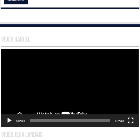
Vidéo Raid XL
Lecteur
vidéo
00:00
02:40
Vidéo Jeux Landais