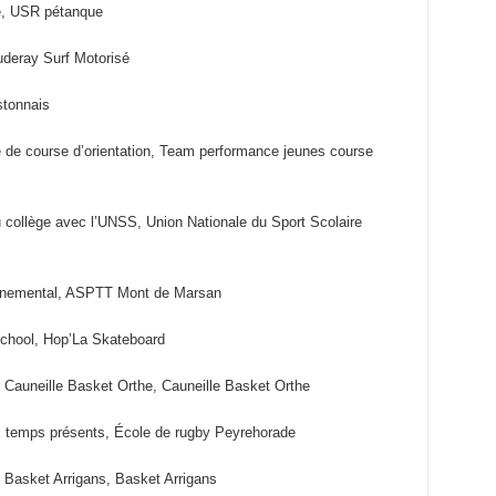
e, USR pétanque
uderay Surf Motorisé
stonnais
e de course d’orientation, Team performance jeunes course
u collège avec l’UNSS, Union Nationale du Sport Scolaire
ronnemental, ASPTT Mont de Marsan
School, Hop’La Skateboard
r Cauneille Basket Orthe, Cauneille Basket Orthe
x temps présents, École de rugby Peyrehorade
u Basket Arrigans, Basket Arrigans