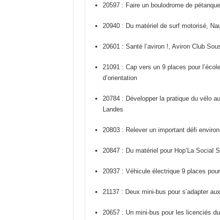
20597 : Faire un boulodrome de pétanqu
20940 : Du matériel de surf motorisé, Na
20601 : Santé l’aviron !, Aviron Club Sou
21091 : Cap vers un 9 places pour l’écol
d’orientation
20784 : Développer la pratique du vélo a
Landes
20803 : Relever un important défi envi
20847 : Du matériel pour Hop’La Social 
20937 : Véhicule électrique 9 places pou
21137 : Deux mini-bus pour s’adapter au
20657 : Un mini-bus pour les licenciés d