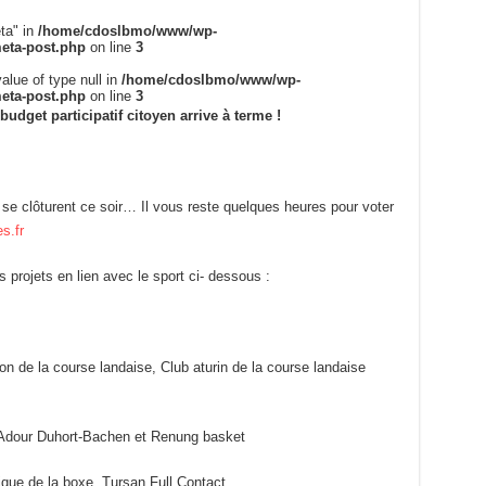
ta" in
/home/cdoslbmo/www/wp-
meta-post.php
on line
3
alue of type null in
/home/cdoslbmo/www/wp-
meta-post.php
on line
3
budget participatif citoyen arrive à terme !
f se clôturent ce soir… Il vous reste quelques heures pour voter
s.fr
 projets en lien avec le sport ci- dessous :
ion de la course landaise, Club aturin de la course landaise
S Adour Duhort-Bachen et Renung basket
ique de la boxe, Tursan Full Contact