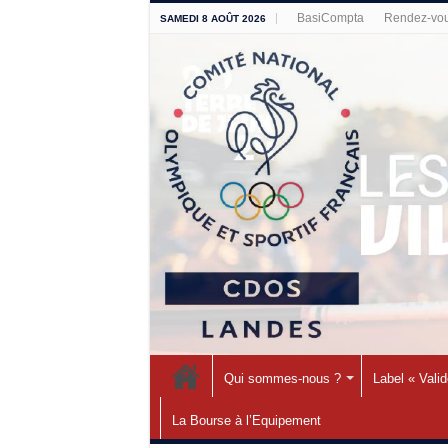
BasiCompta
Rendez-vou
SAMEDI 8 AOÛT 2026
Qui sommes-nous ?
Label « Vali
La Bourse à l’Equipement