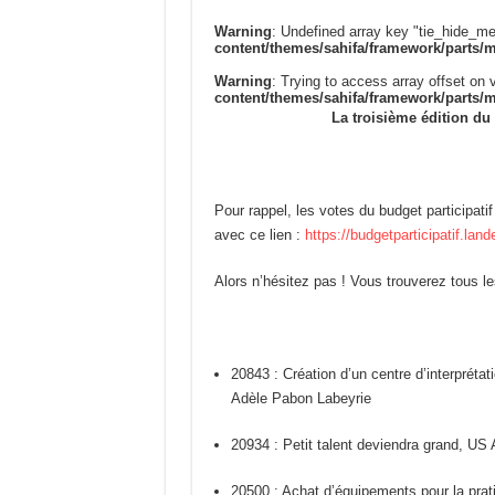
Warning
: Undefined array key "tie_hide_me
content/themes/sahifa/framework/parts/
Warning
: Trying to access array offset on v
content/themes/sahifa/framework/parts/
La troisième édition du 
Pour rappel, les votes du budget participati
avec ce lien :
https://budgetparticipatif.lande
Alors n’hésitez pas ! Vous trouverez tous les
20843 : Création d’un centre d’interprétat
Adèle Pabon Labeyrie
20934 : Petit talent deviendra grand, U
20500 : Achat d’équipements pour la prat