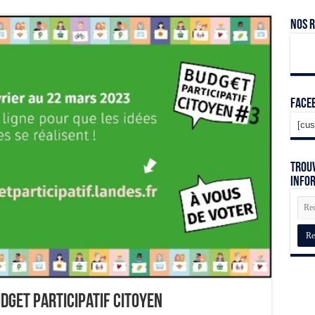
Nos 
Face
[cus
Trouv
info
dget Participatif Citoyen