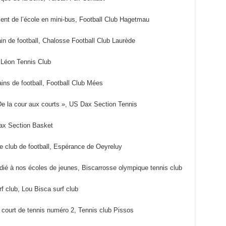
ment de l’école en mini-bus, Football Club Hagetmau
in de football, Chalosse Football Club Laurède
, Léon Tennis Club
ains de football, Football Club Mées
e la cour aux courts », US Dax Section Tennis
Dax Section Basket
e club de football, Espérance de Oeyreluy
édié à nos écoles de jeunes, Biscarrosse olympique tennis club
f club, Lou Bisca surf club
e court de tennis numéro 2, Tennis club Pissos