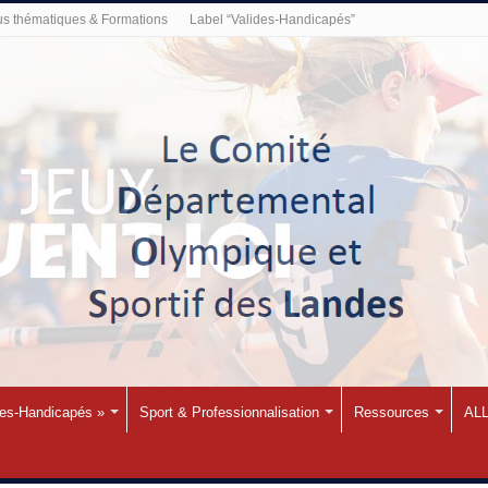
s thématiques & Formations
Label “Valides-Handicapés”
des-Handicapés »
Sport & Professionnalisation
Ressources
ALL