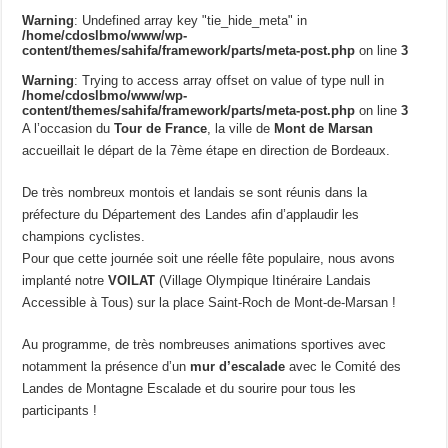
Warning
: Undefined array key "tie_hide_meta" in
/home/cdoslbmo/www/wp-
content/themes/sahifa/framework/parts/meta-post.php
on line
3
Warning
: Trying to access array offset on value of type null in
/home/cdoslbmo/www/wp-
content/themes/sahifa/framework/parts/meta-post.php
on line
3
A l’occasion du
Tour de France
, la ville de
Mont de Marsan
accueillait le départ de la 7ème étape en direction de Bordeaux.
De très nombreux montois et landais se sont réunis dans la
préfecture du
Département des Landes
afin d’applaudir les
champions cyclistes.
Pour que cette journée soit une réelle fête populaire, nous avons
implanté notre
VOILAT
(Village Olympique Itinéraire Landais
Accessible à Tous) sur la place Saint-Roch de Mont-de-Marsan !
Au programme, de très nombreuses animations sportives avec
notamment la présence d’un
mur d’escalade
avec le
Comité des
Landes de Montagne Escalade
et du sourire pour tous les
participants !