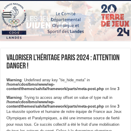
Valoriser l’héritage Paris 2024 : Attention
danger !
Warning
: Undefined array key "tie_hide_meta" in
/home/cdoslbmo/www/wp-
content/themes/sahifa/framework/parts/meta-post.php
on line
3
Warning
: Trying to access array offset on value of type null in
/home/cdoslbmo/www/wp-
content/themes/sahifa/framework/parts/meta-post.php
on line
3
La réussite sportive et humaine de notre équipe de France aux Jeux
Olympiques et Paralympiques, a été une immense source de fierté
pour nous tous. Ce succès collectif a été le fruit d’une mobilisation
de tous les acteurs du sport. Grâce à la dynamique olympique