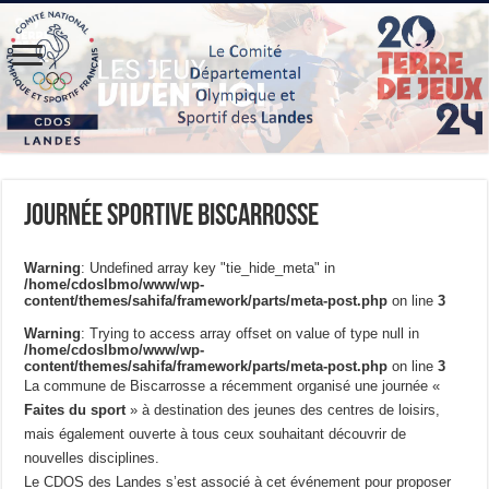
Journée sportive Biscarrosse
Warning
: Undefined array key "tie_hide_meta" in
/home/cdoslbmo/www/wp-
content/themes/sahifa/framework/parts/meta-post.php
on line
3
Warning
: Trying to access array offset on value of type null in
/home/cdoslbmo/www/wp-
content/themes/sahifa/framework/parts/meta-post.php
on line
3
La commune de Biscarrosse a récemment organisé une journée «
Faites du sport
» à destination des jeunes des centres de loisirs,
mais également ouverte à tous ceux souhaitant découvrir de
nouvelles disciplines.
Le CDOS des Landes s’est associé à cet événement pour proposer