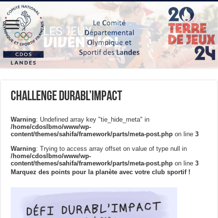
Challenge Durabl’Impact
Warning
: Undefined array key "tie_hide_meta" in
/home/cdoslbmo/www/wp-
content/themes/sahifa/framework/parts/meta-post.php
on line
3
Warning
: Trying to access array offset on value of type null in
/home/cdoslbmo/www/wp-
content/themes/sahifa/framework/parts/meta-post.php
on line
3
Marquez des points pour la planète avec votre club sportif !