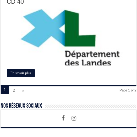
CD 40
En savoir plus
1
2
»
Page 1 of 2
Nos Réseaux Sociaux