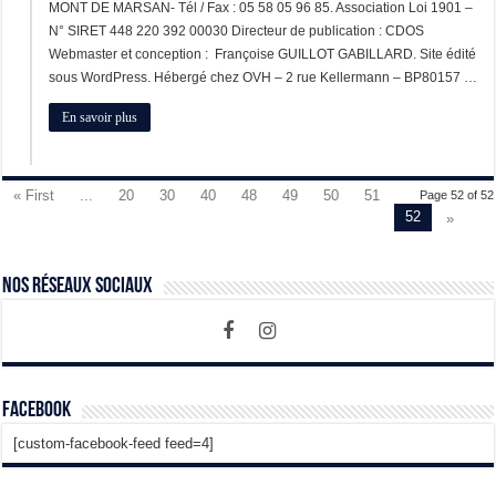
MONT DE MARSAN- Tél / Fax : 05 58 05 96 85. Association Loi 1901 –
N° SIRET 448 220 392 00030 Directeur de publication : CDOS
Webmaster et conception : Françoise GUILLOT GABILLARD. Site édité
sous WordPress. Hébergé chez OVH – 2 rue Kellermann – BP80157 …
En savoir plus
« First
...
20
30
40
48
49
50
51
Page 52 of 52
52
»
Nos Réseaux Sociaux
Facebook
[custom-facebook-feed feed=4]