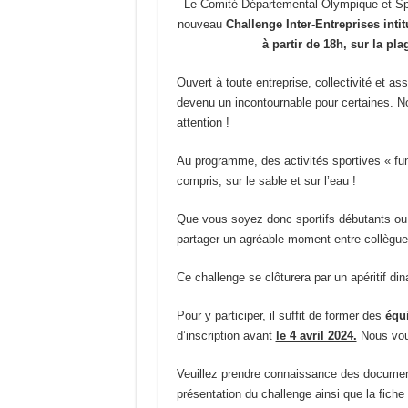
Le Comité Départemental Olympique et Sport
nouveau
Challenge Inter-Entreprises int
à partir de 18h, sur la pl
Ouvert à toute entreprise, collectivité et as
devenu un incontournable pour certaines. No
attention !
Au programme, des activités sportives « fun 
compris, sur le sable et sur l’eau !
Que vous soyez donc sportifs débutants ou 
partager un agréable moment entre collègue
Ce challenge se clôturera par un apéritif dina
Pour y participer, il suffit de former des
équ
d’inscription avant
le 4 avril 2024.
Nous vous
Veuillez prendre connaissance des documents
présentation du challenge ainsi que la fich