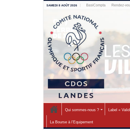
BasiCompta
Rendez-vou
SAMEDI 8 AOÛT 2026
Qui sommes-nous ?
Label « Vali
La Bourse à l’Equipement