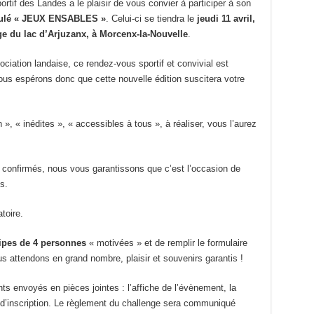
if des Landes a le plaisir de vous convier à participer à son
itulé « JEUX ENSABLES »
. Celui-ci se tiendra le
jeudi 11 avril,
age du lac d’Arjuzanx, à Morcenx-la-Nouvelle
.
sociation landaise, ce rendez-vous sportif et convivial est
us espérons donc que cette nouvelle édition suscitera votre
», « inédites », « accessibles à tous », à réaliser, vous l’aurez
confirmés, nous vous garantissons que c’est l’occasion de
s.
toire.
ipes de 4 personnes
« motivées » et de remplir le formulaire
 attendons en grand nombre, plaisir et souvenirs garantis !
 envoyés en pièces jointes : l’affiche de l’évènement, la
e d’inscription. Le règlement du challenge sera communiqué