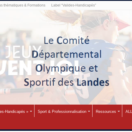
s thématiques & Formations
Label “Valides-Handicapés”
des-Handicapés »
Sport & Professionnalisation
Ressources
ALL