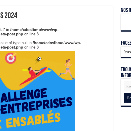
Nos 
s 2024
ta" in
/home/cdoslbmo/www/wp-
meta-post.php
on line
3
Face
alue of type null in
/home/cdoslbmo/www/wp-
meta-post.php
on line
3
[cus
Trouv
info