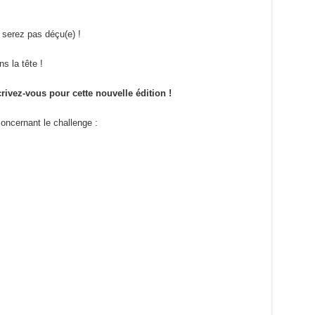
 serez pas déçu(e) !
s la tête !
crivez-vous pour cette nouvelle édition !
ncernant le challenge :