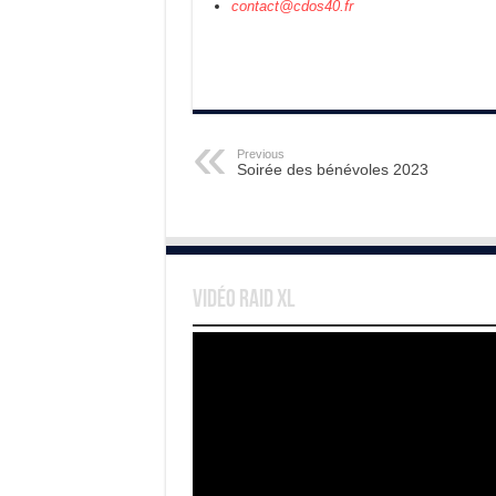
contact@cdos40.fr
Previous
Soirée des bénévoles 2023
Vidéo Raid XL
Lecteur
vidéo