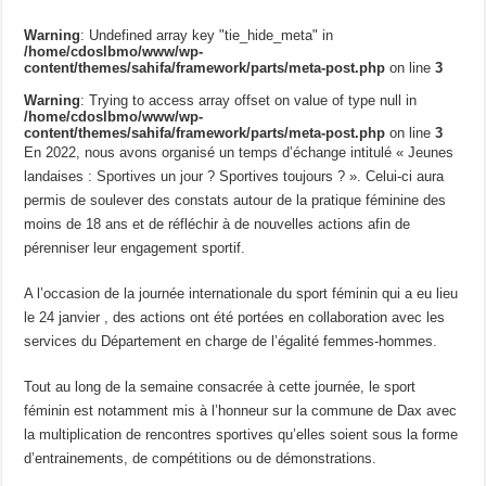
Warning
: Undefined array key "tie_hide_meta" in
/home/cdoslbmo/www/wp-
content/themes/sahifa/framework/parts/meta-post.php
on line
3
Warning
: Trying to access array offset on value of type null in
/home/cdoslbmo/www/wp-
content/themes/sahifa/framework/parts/meta-post.php
on line
3
En 2022, nous avons organisé un temps d’échange intitulé « Jeunes
landaises : Sportives un jour ? Sportives toujours ? ». Celui-ci aura
permis de soulever des constats autour de la pratique féminine des
moins de 18 ans et de réfléchir à de nouvelles actions afin de
pérenniser leur engagement sportif.
A l’occasion de la journée internationale du sport féminin qui a eu lieu
le 24 janvier , des actions ont été portées en collaboration avec les
services du Département en charge de l’égalité femmes-hommes.
Tout au long de la semaine consacrée à cette journée, le sport
féminin est notamment mis à l’honneur sur la commune de Dax avec
la multiplication de rencontres sportives qu’elles soient sous la forme
d’entrainements, de compétitions ou de démonstrations.