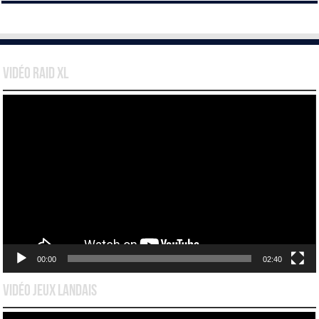
Vidéo Raid XL
Lecteur
vidéo
00:00
02:40
Vidéo Jeux Landais