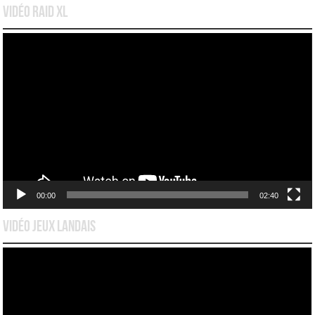
Vidéo Raid XL
Lecteur
vidéo
00:00
02:40
Vidéo Jeux Landais