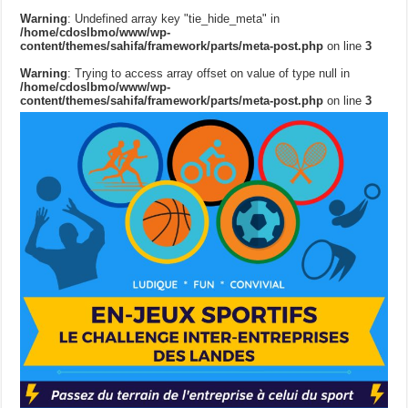
Warning
: Undefined array key "tie_hide_meta" in
/home/cdoslbmo/www/wp-
content/themes/sahifa/framework/parts/meta-post.php
on line
3
Warning
: Trying to access array offset on value of type null in
/home/cdoslbmo/www/wp-
content/themes/sahifa/framework/parts/meta-post.php
on line
3